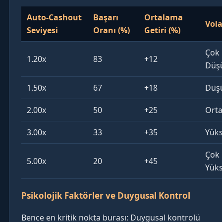
Auto-Cashout
Başarı
Ortalama
Vola
Seviyesi
Oranı (%)
Getiri (%)
Çok
1.20x
83
+12
Düş
1.50x
67
+18
Düş
2.00x
50
+25
Ort
3.00x
33
+35
Yük
Çok
5.00x
20
+45
Yük
Psikolojik Faktörler ve Duygusal Kontrol
Bence en kritik nokta burası: Duygusal kontrolü