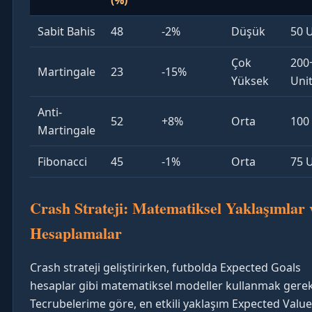
Sabit Bahis
48
-2%
Düşük
50 U
Çok
200
Martingale
23
-15%
Yüksek
Uni
Anti-
52
+8%
Orta
100
Martingale
Fibonacci
45
-1%
Orta
75 U
Crash Strateji: Matematiksel Yaklaşımlar 
Hesaplamalar
Crash strateji geliştirirken, futbolda Expected Goals
hesaplar gibi matematiksel modeller kullanmak gereki
Tecrubelerime göre, en etkili yaklaşım Expected Value