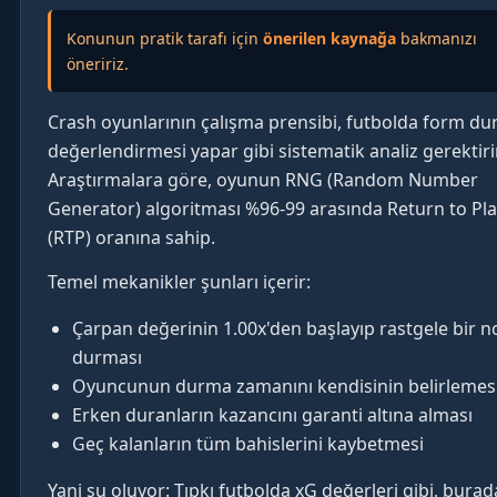
Konunun pratik tarafı için
önerilen kaynağa
bakmanızı
öneririz.
Crash oyunlarının çalışma prensibi, futbolda form d
değerlendirmesi yapar gibi sistematik analiz gerektirir
Araştırmalara göre, oyunun RNG (Random Number
Generator) algoritması %96-99 arasında Return to Pl
(RTP) oranına sahip.
Temel mekanikler şunları içerir:
Çarpan değerinin 1.00x'den başlayıp rastgele bir 
durması
Oyuncunun durma zamanını kendisinin belirlemes
Erken duranların kazancını garanti altına alması
Geç kalanların tüm bahislerini kaybetmesi
Yani şu oluyor: Tıpkı futbolda xG değerleri gibi, burad