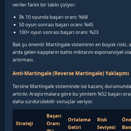
veriler farklı bir tablo çiziyor:
İlk 10 oyunda başarı oranı: %68
50 oyun sonrası başarı oranı: %45
100+ oyun sonrası başarı oranı: %23
Bak şu önemli: Martingale sisteminin en büyük riski, a
arda gelen kayıpların bahis miktarını exponansiyel ol
artırması.
Anti-Martingale (Reverse Martingale) Yaklaşımı
Tersine Martingale sisteminde ise kazanç durumunda
artırılır. Araştırmalara göre bu yöntem %52 başarı ora
daha sürdürülebilir sonuçlar veriyor.
Başarı
Ortalama
Risk
Öne
Strateji
Oranı
Getiri
Seviyesi
Ban
(%)