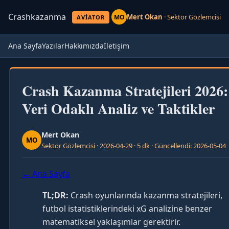
Crashkazanma
Mert Okan
· Sektör Gözlemcisi
MO
AVIATOR
Ana Sayfa
Yazılar
Hakkımızda
İletişim
Crash Kazanma Stratejileri 2026:
Veri Odaklı Analiz ve Taktikler
Mert Okan
MO
Sektör Gözlemcisi · 2026-04-29 · 5 dk · Güncellendi: 2026-05-04
← Ana Sayfa
TL;DR:
Crash oyunlarında kazanma stratejileri,
futbol istatistiklerindeki xG analizine benzer
matematiksel yaklaşımlar gerektirir.