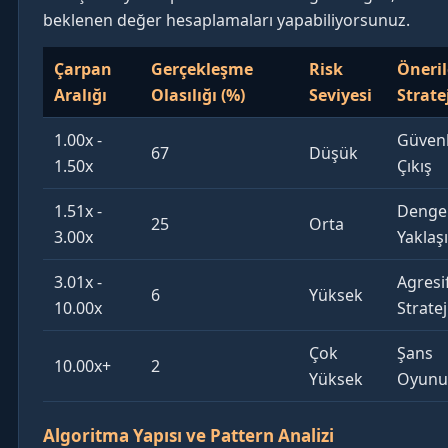
beklenen değer hesaplamaları yapabiliyorsunuz.
Çarpan
Gerçekleşme
Risk
Öneri
Aralığı
Olasılığı (%)
Seviyesi
Strate
1.00x -
Güvenl
67
Düşük
1.50x
Çıkış
1.51x -
Dengel
25
Orta
3.00x
Yaklaş
3.01x -
Agresi
6
Yüksek
10.00x
Stratej
Çok
Şans
10.00x+
2
Yüksek
Oyunu
Algoritma Yapısı ve Pattern Analizi