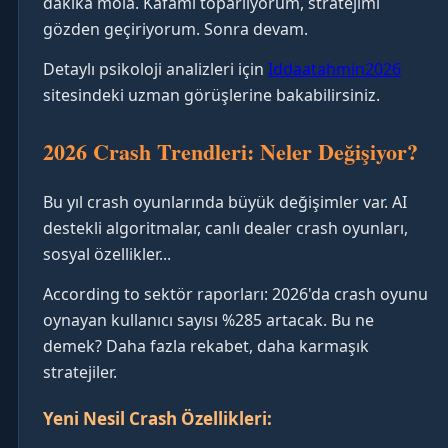
dakika mola. Kafamı toparlıyorum, stratejimi
gözden geçiriyorum. Sonra devam.
Detaylı psikoloji analizleri için
Iddaatahmin2026
sitesindeki uzman görüşlerine bakabilirsiniz.
2026 Crash Trendleri: Neler Değişiyor?
Bu yıl crash oyunlarında büyük değişimler var. AI
destekli algoritmalar, canlı dealer crash oyunları,
sosyal özellikler...
According to sektör raporları: 2026'da crash oyunu
oynayan kullanıcı sayısı %285 artacak. Bu ne
demek? Daha fazla rekabet, daha karmaşık
stratejiler.
Yeni Nesil Crash Özellikleri: