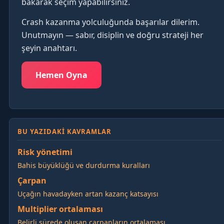
bakarak seçim yapabilirsiniz.
Crash kazanma yolculuğunda başarılar dilerim.
Unutmayın — sabır, disiplin ve doğru strateji her
şeyin anahtarı.
Hemen Oyna
BU YAZIDAKI KAVRAMLAR
Risk yönetimi
Bahis büyüklüğü ve durdurma kuralları
Çarpan
Uçağın havadayken artan kazanç katsayısı
Multiplier ortalaması
Belirli sürede oluşan çarpanların ortalaması