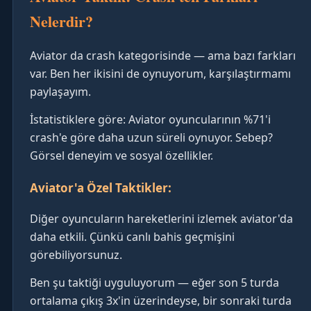
Nelerdir?
Aviator da crash kategorisinde — ama bazı farkları
var. Ben her ikisini de oynuyorum, karşılaştırmamı
paylaşayım.
İstatistiklere göre: Aviator oyuncularının %71'i
crash'e göre daha uzun süreli oynuyor. Sebep?
Görsel deneyim ve sosyal özellikler.
Aviator'a Özel Taktikler:
Diğer oyuncuların hareketlerini izlemek aviator'da
daha etkili. Çünkü canlı bahis geçmişini
görebiliyorsunuz.
Ben şu taktiği uyguluyorum — eğer son 5 turda
ortalama çıkış 3x'in üzerindeyse, bir sonraki turda