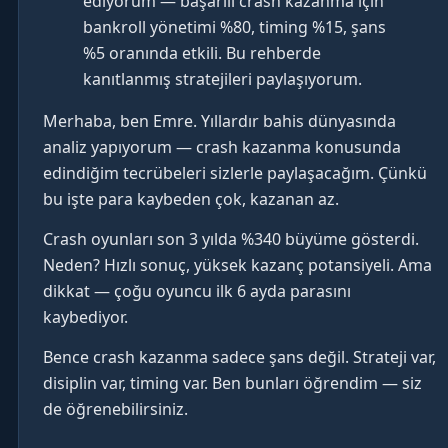
ediyorum — başarılı crash kazanma için
bankroll yönetimi %80, timing %15, şans
%5 oranında etkili. Bu rehberde
kanıtlanmış stratejileri paylaşıyorum.
Merhaba, ben Emre. Yıllardır bahis dünyasında
analiz yapıyorum — crash kazanma konusunda
edindiğim tecrübeleri sizlerle paylaşacağım. Çünkü
bu işte para kaybeden çok, kazanan az.
Crash oyunları son 3 yılda %340 büyüme gösterdi.
Neden? Hızlı sonuç, yüksek kazanç potansiyeli. Ama
dikkat — çoğu oyuncu ilk 6 ayda parasını
kaybediyor.
Bence crash kazanma sadece şans değil. Strateji var,
disiplin var, timing var. Ben bunları öğrendim — siz
de öğrenebilirsiniz.