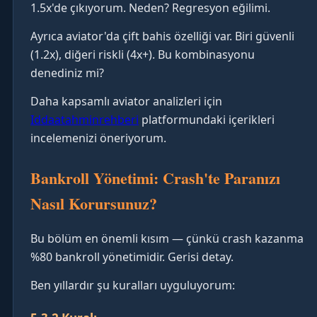
1.5x'de çıkıyorum. Neden? Regresyon eğilimi.
Ayrıca aviator'da çift bahis özelliği var. Biri güvenli
(1.2x), diğeri riskli (4x+). Bu kombinasyonu
denediniz mi?
Daha kapsamlı aviator analizleri için
Iddaatahminrehberi
platformundaki içerikleri
incelemenizi öneriyorum.
Bankroll Yönetimi: Crash'te Paranızı
Nasıl Korursunuz?
Bu bölüm en önemli kısım — çünkü crash kazanma
%80 bankroll yönetimidir. Gerisi detay.
Ben yıllardır şu kuralları uyguluyorum: