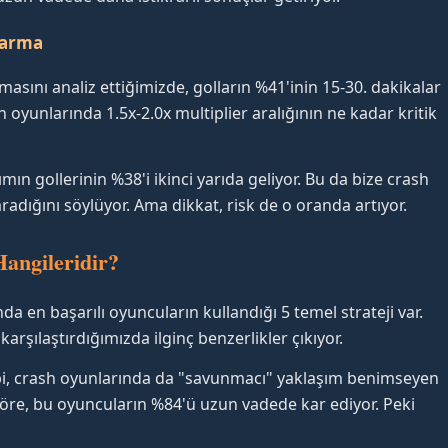
ıkarma
ını analiz ettiğimizde, golların %41'inin 15-30. dakikalar
 oyunlarında 1.5x-2.0x multiplier aralığının ne kadar kritik
kımın gollerinin %38'i ikinci yarıda geliyor. Bu da bize crash
adığını söylüyor. Ama dikkat, risk de o oranda artıyor.
Hangileridir?
 en başarılı oyuncuların kullandığı 5 temel strateji var.
arşılaştırdığımızda ilginç benzerlikler çıkıyor.
bi, crash oyunlarında da "savunmacı" yaklaşım benimseyen
öre, bu oyuncuların %84'ü uzun vadede kar ediyor. Peki