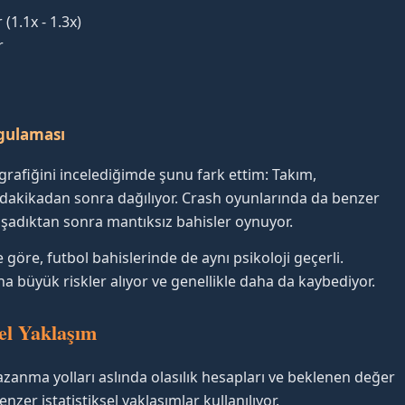
(1.1x - 1.3x)
r
gulaması
afiğini incelediğimde şunu fark ettim: Takım,
dakikadan sonra dağılıyor. Crash oyunlarında da benzer
yaşadıktan sonra mantıksız bahisler oynuyor.
göre, futbol bahislerinde de aynı psikoloji geçerli.
a büyük riskler alıyor ve genellikle daha da kaybediyor.
el Yaklaşım
azanma yolları aslında olasılık hesapları ve beklenen değer
nzer istatistiksel yaklaşımlar kullanılıyor.