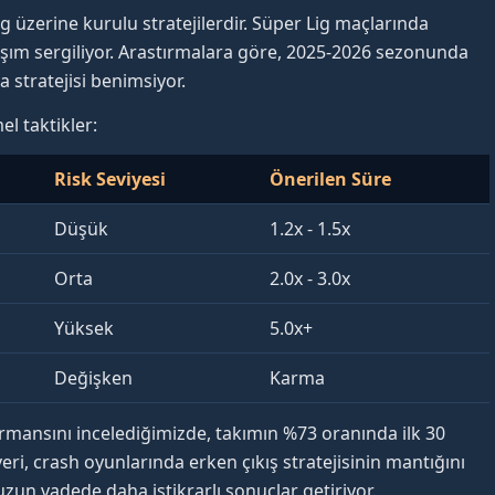
ng üzerine kurulu stratejilerdir. Süper Lig maçlarında
şım sergiliyor. Arastırmalara göre, 2025-2026 sezonunda
a stratejisi benimsiyor.
l taktikler:
Risk Seviyesi
Önerilen Süre
Düşük
1.2x - 1.5x
Orta
2.0x - 3.0x
Yüksek
5.0x+
Değişken
Karma
rmansını incelediğimizde, takımın %73 oranında ilk 30
i, crash oyunlarında erken çıkış stratejisinin mantığını
 uzun vadede daha istikrarlı sonuçlar getiriyor.