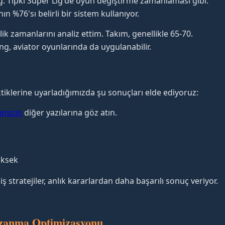
ing. Tıpkı Süper Lig'de oyun değiştirme zamanlaması gibi.
n %76'sı belirli bir sistem kullanıyor.
k zamanlarını analiz ettim. Takım, genellikle 65-70.
ming, aviator oyunlarında da uygulanabilir.
aktiklerine uyarladığımızda şu sonuçları elde ediyoruz:
ımızın
diğer yazılarına göz atın.
üksek
 stratejiler, anlık kararlardan daha başarılı sonuç veriyor.
azanma Optimizasyonu