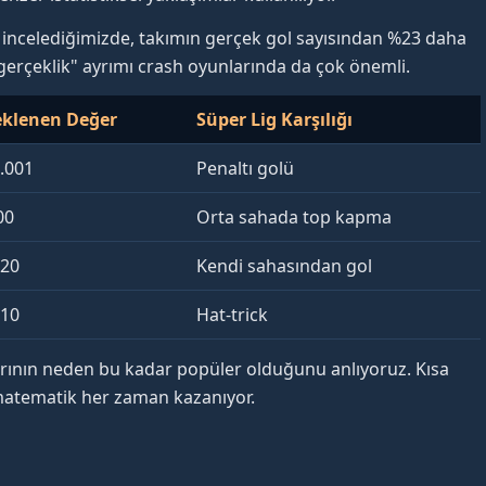
i incelediğimizde, takımın gerçek gol sayısından %23 daha
 gerçeklik" ayrımı crash oyunlarında da çok önemli.
klenen Değer
Süper Lig Karşılığı
.001
Penaltı golü
00
Orta sahada top kapma
.20
Kendi sahasından gol
.10
Hat-trick
arının neden bu kadar popüler olduğunu anlıyoruz. Kısa
atematik her zaman kazanıyor.