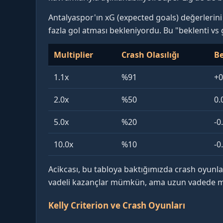
Antalyaspor'ın xG (expected goals) değerlerin
fazla gol atması bekleniyordu. Bu "beklenti vs
Multiplier
Crash Olasılığı
Be
1.1x
%91
+0
2.0x
%50
0.
5.0x
%20
-0
10.0x
%10
-0
Acikcası, bu tabloya baktığımızda crash oyunl
vadeli kazançlar mümkün, ama uzun vadede m
Kelly Criterion ve Crash Oyunları