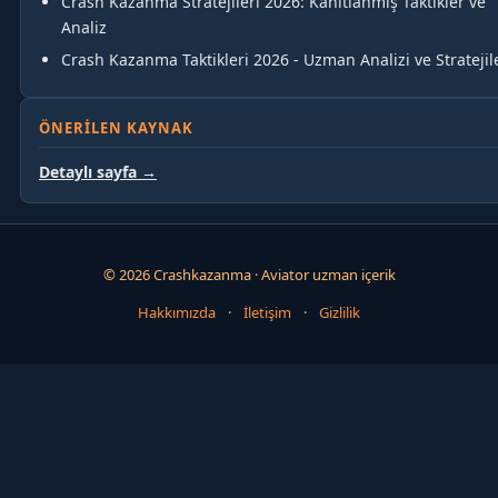
Crash Kazanma Stratejileri 2026: Kanıtlanmış Taktikler ve
Analiz
Crash Kazanma Taktikleri 2026 - Uzman Analizi ve Stratejil
ÖNERILEN KAYNAK
Detaylı sayfa →
© 2026 Crashkazanma · Aviator uzman içerik
Hakkımızda
·
İletişim
·
Gizlilik