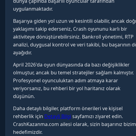
dünya çapında başarılı oyuncular tarafından
uygulanmaktadır.
Başarıya giden yol uzun ve kesintili olabilir, ancak doğ
yaklaşımı takip ederseniz, Crash oyununu karlı bir
aktiviteye dönüştürebilirsiniz. Bankroll yönetimi, RTP
analizi, duygusal kontrol ve veri takibi, bu başarının d
ayağıdır.
April 2026'da oyun dünyasında da bazı değişiklikler
olmuştur, ancak bu temel stratejiler sağlam kalmıştır.
Profesyonel oyunculuktan adım atmaya karar
veriyorsanız, bu rehberi bir yol haritanız olarak
düşünün.
Daha detaylı bilgiler, platform önerileri ve kişisel
rehberlik için
Detayli Bilgi
sayfamızı ziyaret edin.
CrashKazanma.com ailesi olarak, sizin başarınız bizim
hedefimizdir.