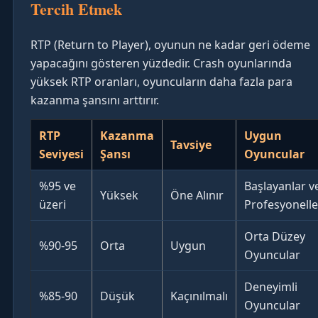
Tercih Etmek
RTP (Return to Player), oyunun ne kadar geri ödeme
yapacağını gösteren yüzdedir. Crash oyunlarında
yüksek RTP oranları, oyuncuların daha fazla para
kazanma şansını arttırır.
RTP
Kazanma
Uygun
Tavsiye
Seviyesi
Şansı
Oyuncular
%95 ve
Başlayanlar v
Yüksek
Öne Alınır
üzeri
Profesyonelle
Orta Düzey
%90-95
Orta
Uygun
Oyuncular
Deneyimli
%85-90
Düşük
Kaçınılmalı
Oyuncular