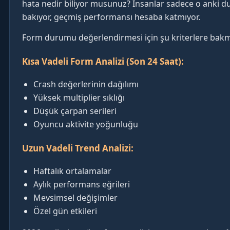
hata nedir biliyor musunuz? İnsanlar sadece o anki 
bakıyor, geçmiş performansı hesaba katmıyor.
Form durumu değerlendirmesi için şu kriterlere bakm
Kısa Vadeli Form Analizi (Son 24 Saat):
Crash değerlerinin dağılımı
Yüksek multiplier sıklığı
Düşük çarpan serileri
Oyuncu aktivite yoğunluğu
Uzun Vadeli Trend Analizi:
Haftalık ortalamalar
Aylık performans eğrileri
Mevsimsel değişimler
Özel gün etkileri