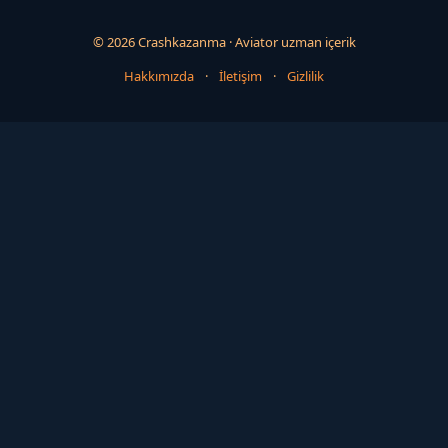
© 2026 Crashkazanma · Aviator uzman içerik
Hakkımızda
·
İletişim
·
Gizlilik