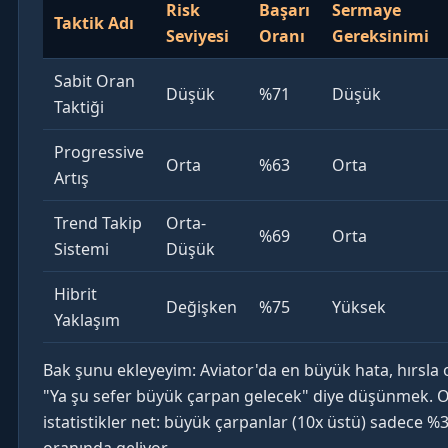
Risk
Başarı
Sermaye
Taktik Adı
Seviyesi
Oranı
Gereksinimi
Sabit Oran
Düşük
%71
Düşük
Taktiği
Progressive
Orta
%63
Orta
Artış
Trend Takip
Orta-
%69
Orta
Sistemi
Düşük
Hibrit
Değişken
%75
Yüksek
Yaklaşım
Bak şunu ekleyeyim: Aviator'da en büyük hata, hırsla
"Ya şu sefer büyük çarpan gelecek" diye düşünmek. O
istatistikler net: büyük çarpanlar (10x üstü) sadece %