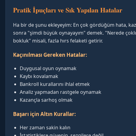
Pratik İpuçları ve Sık Yapılan Hatalar
Ha bir de şunu ekleyeyim: En çok gördüğüm hata, ka
sonra "şimdi büyük oynayayım" demek. "Nerede çokl
bokluk" misali, fazla hırs felaketi getirir.
Kaçınılması Gereken Hatalar:
Duygusal oyun oynamak
Kaybı kovalamak
Bankroll kurallarını ihlal etmek
Analiz yapmadan rastgele oynamak
Kazançla sarhoş olmak
Başarı için Altın Kurallar:
Her zaman sakin kalın
İstatistiklere güvenin, sezgilere değil