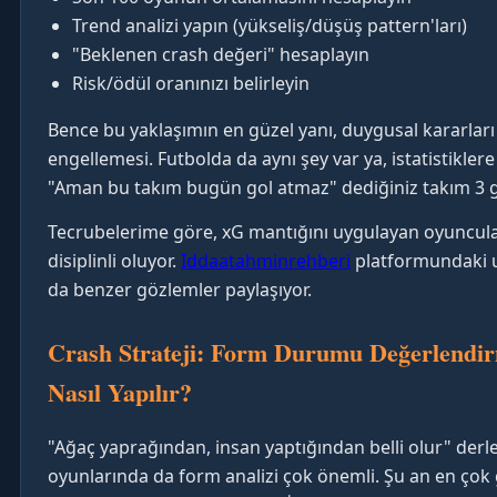
Trend analizi yapın (yükseliş/düşüş pattern'ları)
"Beklenen crash değeri" hesaplayın
Risk/ödül oranınızı belirleyin
Bence bu yaklaşımın en güzel yanı, duygusal kararları
engellemesi. Futbolda da aynı şey var ya, istatistikler
"Aman bu takım bugün gol atmaz" dediğiniz takım 3 go
Tecrubelerime göre, xG mantığını uygulayan oyuncul
disiplinli oluyor.
Iddaatahminrehberi
platformundaki 
da benzer gözlemler paylaşıyor.
Crash Strateji: Form Durumu Değerlendir
Nasıl Yapılır?
"Ağaç yaprağından, insan yaptığından belli olur" derle
oyunlarında da form analizi çok önemli. Şu an en ç