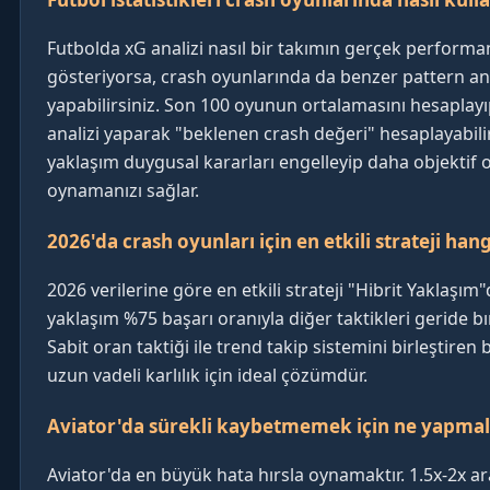
Futbolda xG analizi nasıl bir takımın gerçek performa
gösteriyorsa, crash oyunlarında da benzer pattern ana
yapabilirsiniz. Son 100 oyunun ortalamasını hesaplayı
analizi yaparak "beklenen crash değeri" hesaplayabilir
yaklaşım duygusal kararları engelleyip daha objektif 
oynamanızı sağlar.
2026'da crash oyunları için en etkili strateji hang
2026 verilerine göre en etkili strateji "Hibrit Yaklaşım"
yaklaşım %75 başarı oranıyla diğer taktikleri geride bı
Sabit oran taktiği ile trend takip sistemini birleştiren
uzun vadeli karlılık için ideal çözümdür.
Aviator'da sürekli kaybetmemek için ne yapmal
Aviator'da en büyük hata hırsla oynamaktır. 1.5x-2x a