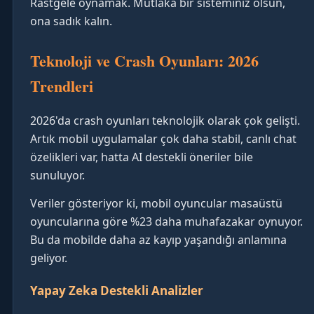
Rastgele oynamak. Mutlaka bir sisteminiz olsun,
ona sadık kalın.
Teknoloji ve Crash Oyunları: 2026
Trendleri
2026'da crash oyunları teknolojik olarak çok gelişti.
Artık mobil uygulamalar çok daha stabil, canlı chat
özelikleri var, hatta AI destekli öneriler bile
sunuluyor.
Veriler gösteriyor ki, mobil oyuncular masaüstü
oyuncularına göre %23 daha muhafazakar oynuyor.
Bu da mobilde daha az kayıp yaşandığı anlamına
geliyor.
Yapay Zeka Destekli Analizler