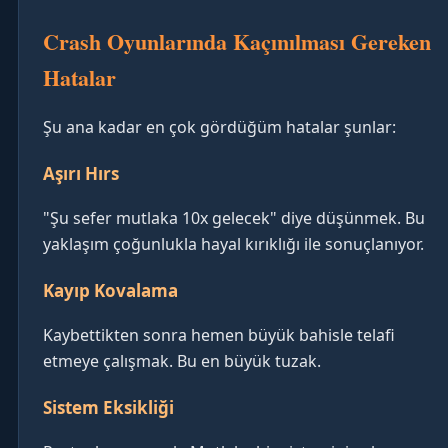
Crash Oyunlarında Kaçınılması Gereken
Hatalar
Şu ana kadar en çok gördüğüm hatalar şunlar:
Aşırı Hırs
"Şu sefer mutlaka 10x gelecek" diye düşünmek. Bu
yaklaşım çoğunlukla hayal kırıklığı ile sonuçlanıyor.
Kayıp Kovalama
Kaybettikten sonra hemen büyük bahisle telafi
etmeye çalışmak. Bu en büyük tuzak.
Sistem Eksikliği