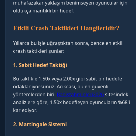
muhafazakar yaklaşım benimseyen oyuncular için
oldukça mantıklı bir hedef.
Etkili Crash Taktikleri Hangileridir?
Yıllarca bu işle uğraştıktan sonra, bence en etkili
crash taktikleri şunlar:
1. Sabit Hedef Taktiği
Bu taktikle 1.50x veya 2.00x gibi sabit bir hedefe
odaklanıyorsunuz. Acikcası, bu en güvenli
yöntemlerden biri.
Bahistahminleri2026
sitesindeki
analizlere göre, 1.50x hedefleyen oyuncuların %68'i
kar ediyor.
2. Martingale Sistemi