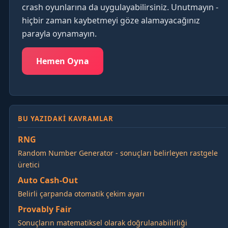
crash oyunlarına da uygulayabilirsiniz. Unutmayın -
hiçbir zaman kaybetmeyi göze alamayacağınız
parayla oynamayın.
Hemen Oyna
BU YAZIDAKI KAVRAMLAR
RNG
Random Number Generator - sonuçları belirleyen rastgele
üretici
Auto Cash-Out
Belirli çarpanda otomatik çekim ayarı
Provably Fair
Sonuçların matematiksel olarak doğrulanabilirliği