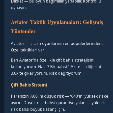
Dikkat — bu oyun bağımlılık yapabilir. Kontrollü
oynayın.
Aviator Taktik Uygulamaları: Gelişmiş
Yöntemler
Aviator — crash oyunlarının en popülerlerinden.
Özel taktikleri var.
Ben Aviator'da özellikle çift bahis stratejisini
kullanıyorum. Nasıl? Bir bahsi 1.5x'te — diğerini
3.0x'te çıkarıyorum. Risk dağıtıyorum.
Çift Bahis Sistemi
Paranızın %60'ını düşük risk — %40'ını yüksek riske
ayırın. Düşük risk bahsi garantiye yakın — yüksek
risk bahsi büyük kazanç için.