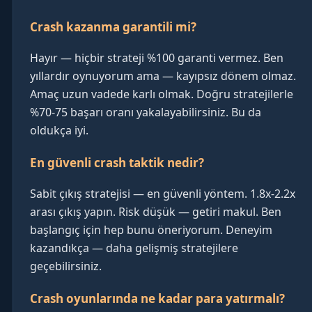
Crash kazanma garantili mi?
Hayır — hiçbir strateji %100 garanti vermez. Ben
yıllardır oynuyorum ama — kayıpsız dönem olmaz.
Amaç uzun vadede karlı olmak. Doğru stratejilerle
%70-75 başarı oranı yakalayabilirsiniz. Bu da
oldukça iyi.
En güvenli crash taktik nedir?
Sabit çıkış stratejisi — en güvenli yöntem. 1.8x-2.2x
arası çıkış yapın. Risk düşük — getiri makul. Ben
başlangıç için hep bunu öneriyorum. Deneyim
kazandıkça — daha gelişmiş stratejilere
geçebilirsiniz.
Crash oyunlarında ne kadar para yatırmalı?