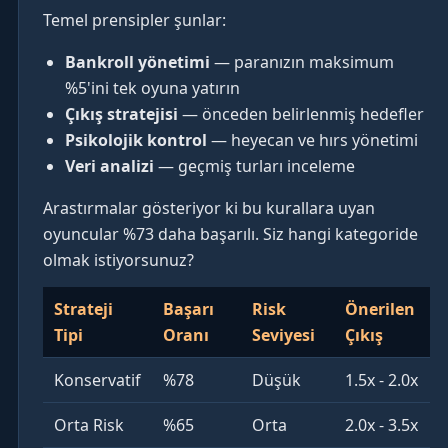
Temel prensipler şunlar:
Bankroll yönetimi
— paranızın maksimum
%5'ini tek oyuna yatırın
Çıkış stratejisi
— önceden belirlenmiş hedefler
Psikolojik kontrol
— heyecan ve hırs yönetimi
Veri analizi
— geçmiş turları inceleme
Arastırmalar gösteriyor ki bu kurallara uyan
oyuncular %73 daha başarılı. Siz hangi kategoride
olmak istiyorsunuz?
Strateji
Başarı
Risk
Önerilen
Tipi
Oranı
Seviyesi
Çıkış
Konservatif
%78
Düşük
1.5x - 2.0x
Orta Risk
%65
Orta
2.0x - 3.5x