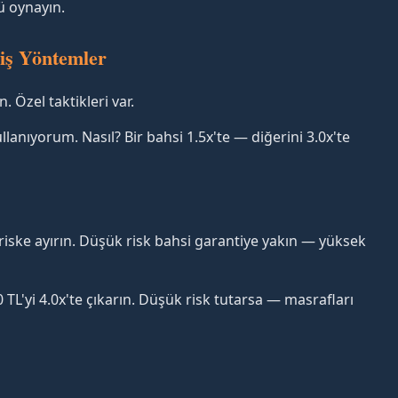
ü oynayın.
iş Yöntemler
 Özel taktikleri var.
kullanıyorum. Nasıl? Bir bahsi 1.5x'te — diğerini 3.0x'te
riske ayırın. Düşük risk bahsi garantiye yakın — yüksek
0 TL'yi 4.0x'te çıkarın. Düşük risk tutarsa — masrafları