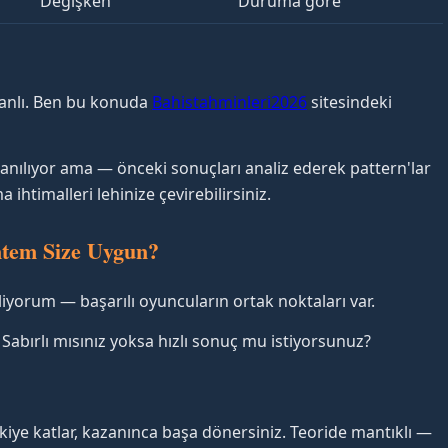
Değişken
Duruma göre
banlı. Ben bu konuda
Bahistahminleri2026
sitesindeki
ılıyor ama — önceki sonuçları analiz ederek pattern'lar
 ihtimalleri lehinize çevirebilirsiniz.
ntem Size Uygun?
mliyorum — başarılı oyuncuların ortak noktaları var.
l? Sabırlı mısınız yoksa hızlı sonuç mu istiyorsunuz?
ikiye katlar, kazanınca başa dönersiniz. Teoride mantıklı —