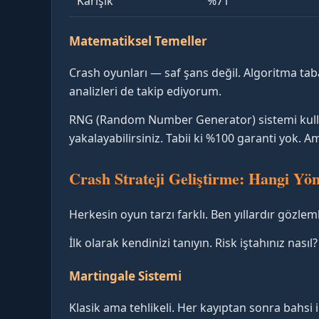
Karışık
%71
Matematiksel Temeller
Crash oyunları — saf şans değil. Algoritma ta
analizleri de takip ediyorum.
RNG (Random Number Generator) sistemi kullan
yakalayabilirsiniz. Tabii ki %100 garanti yok. Ama
Crash Strateji Geliştirme: Hangi Yö
Herkesin oyun tarzı farklı. Ben yıllardır gözle
İlk olarak kendinizi tanıyın. Risk iştahınız nası
Martingale Sistemi
Klasik ama tehlikeli. Her kayıptan sonra bahsi 