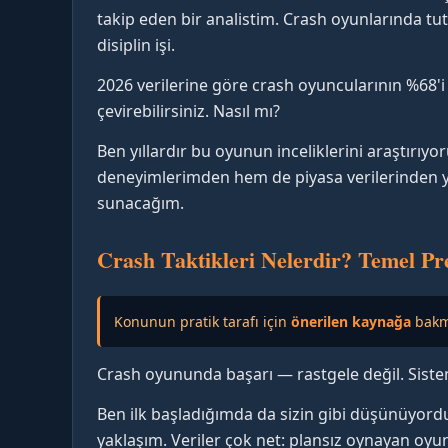
takip eden bir analistim. Crash oyunlarında t
disiplin işi.
2026 verilerine göre crash oyuncularının %68'i 
çevirebilirsiniz. Nasıl mı?
Ben yıllardır bu oyunun inceliklerini araştırı
deneyimlerimden hem de piyasa verilerinden yol
sunacağım.
Crash Taktikleri Nelerdir? Temel Pre
Konunun pratik tarafı için
önerilen kaynağa
bakma
Crash oyununda başarı — rastgele değil. Siste
Ben ilk başladığımda da sizin gibi düşünüyordu
yaklaşım. Veriler çok net: plansız oynayan oyun