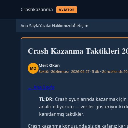
Crashkazanma
AVIATOR
Ana Sayfa
Yazılar
Hakkımızda
İletişim
Crash Kazanma Taktikleri 202
Mert Okan
MO
Sektör Gözlemcisi · 2026-04-27 · 5 dk · Güncellendi: 2
← Ana Sayfa
TL;DR:
Crash oyunlarında kazanmak için si
analiz ediyorum — veriler gösteriyor ki doğ
kanıtlanmış taktikler.
Crash kazanma konusunda siz de kafanız karışı