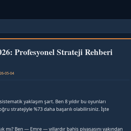
6: Profesyonel Strateji Rehberi
026-05-04
stematik yaklaşım şart. Ben 8 yıldır bu oyunları
ru stratejiyle %73 daha başarılı olabilirsiniz. İşte
k mı? Ben — Emre — yıllardır bahis piyasasını yakından