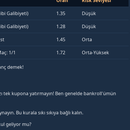
Oran
Risk Seviyesi
ibi Galibiyeti)
1.35
Düşük
ibi Galibiyeti)
1.28
Düşük
Üst
1.45
Orta
Maç: 1/1
1.72
Orta-Yüksek
zanç demek!
ızı tek kupona yatırmayın! Ben genelde bankroll'ümün
ayın. Bu kurala sıkı sıkıya bağlı kalın.
ul geliyor mu?