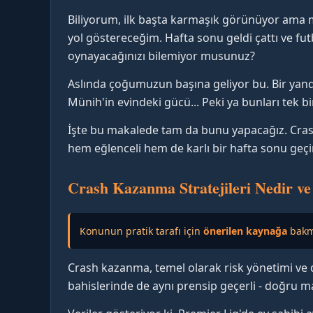
Biliyorum, ilk başta karmaşık görünüyor ama
yol göstereceğim. Hafta sonu geldi çattı ve fu
oynayacağınızı bilemiyor musunuz?
Aslında çoğumuzun başına geliyor bu. Bir ya
Münih'in evindeki gücü... Peki ya bunları tek bir
İşte bu makalede tam da bunu yapacağız. Crash
hem eğlenceli hem de karlı bir hafta sonu geçi
Crash Kazanma Stratejileri Nedir ve
Konunun pratik tarafı için
önerilen kaynağa
bakma
Crash kazanma, temel olarak risk yönetimi ve 
bahislerinde de aynı prensip geçerli - doğru m