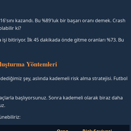
 16'sını kazandı. Bu %89'luk bir başarı oranı demek. Crash
abilir ki?
işi bitiriyor. İlk 45 dakikada önde gitme oranları %73. Bu
luşturma Yöntemleri
dediğimiz şey, aslında kademeli risk alma stratejisi. Futbol
maçlarla başlıyorsunuz. Sonra kademeli olarak biraz daha
uz.
nebiliriz: