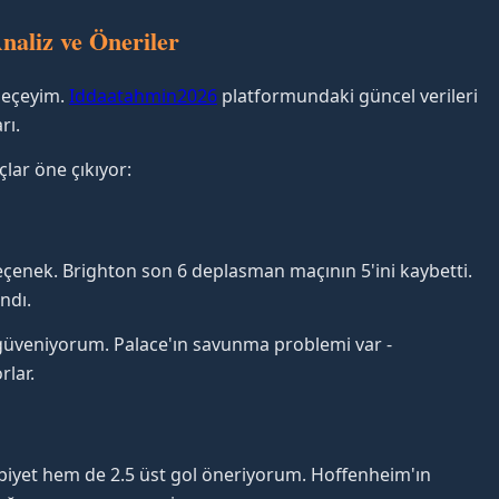
naliz ve Öneriler
geçeyim.
Iddaatahmin2026
platformundaki güncel verileri
rı.
lar öne çıkıyor:
eçenek. Brighton son 6 deplasman maçının 5'ini kaybetti.
ndı.
 güveniyorum. Palace'ın savunma problemi var -
lar.
biyet hem de 2.5 üst gol öneriyorum. Hoffenheim'ın