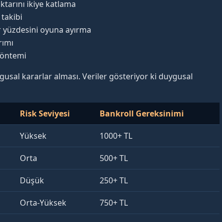
ktarını ikiye katlama
takibi
ir yüzdesini oyuna ayırma
rımı
yöntemi
sal kararlar alması. Veriler gösteriyor ki duygusal
Risk Seviyesi
Bankroll Gereksinimi
Yüksek
1000+ TL
Orta
500+ TL
Düşük
250+ TL
Orta-Yüksek
750+ TL