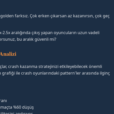
golden farksız. Çok erken çıkarsan az kazanırsın, çok geç
x-2.5x aralığında çıkış yapan oyuncuların uzun vadeli
orsunuz, bu aralık güvenli mi?
Analizi
r, crash kazanma stratejinizi etkileyebilecek önemli
rafiği ile crash oyunlarındaki pattern'ler arasında ilginç
ranı
5 maçta %60 düşüş
litesini andırıyor