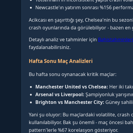
Newcastle'ın yatırım sonrası %156 performa
Acikcası en şaşırttığı şey, Chelsea'nin bu sez
crash oyunlarında da görülebiliyor - bazen en gü
Detaylı analiz ve tahminler için
Bahistahminler
faydalanabilirsiniz.
Hafta Sonu Maç Analizleri
Bu hafta sonu oynanacak kritik maçlar:
Manchester United vs Chelsea:
Her iki ta
Arsenal vs Liverpool:
Şampiyonluk yarışının
Brighton vs Manchester City:
Güney sahili
Yani şu oluyor: Bu maçlardaki volatilite, cras
kullanılabiliyor. Bak şu önemli - maç öncesi bah
pattern'lerle %67 korelasyon gösteriyor.