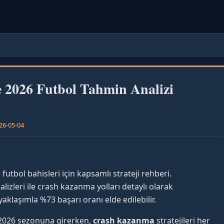
 2026 Futbol Tahmin Analizi
026-05-04
utbol bahisleri için kapsamlı strateji rehberi.
izleri ile crash kazanma yolları detaylı olarak
yaklaşımla %73 başarı oranı elde edilebilir.
 2026 sezonuna girerken,
crash kazanma
stratejileri her