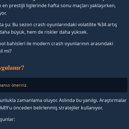
en prestijli liglerinde hafta sonu maçları yaklaşırken,
yor.
 şu: Bu sezon crash oyunlarındaki volatilite %34 artış
 daha büyük, hem de riskler daha yüksek.
bol bahisleri ile modern crash oyunlarının arasındaki
il mi?
ygulanır?
nızı öneririz.
oğunlukla zamanlama oluyor. Aslında bu yanılgı. Araştırmalar
%89'u önceden belirlenmiş stratejiler kullanıyor.
şunlar: