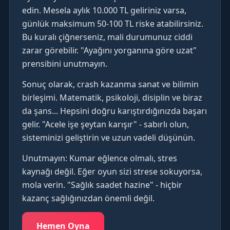
edin. Mesela aylık 10.000 TL geliriniz varsa,
günlük maksimum 50-100 TL riske atabilirsiniz.
Bu kuralı çiğnerseniz, mali durumunuz ciddi
zarar görebilir. "Ayağını yorganına göre uzat"
prensibini unutmayın.
Sonuç olarak, crash kazanma sanat ve bilimin
birleşimi. Matematik, psikoloji, disiplin ve biraz
da şans... Hepsini doğru karıştırdığınızda başarı
gelir. "Acele işe şeytan karışır" - sabırlı olun,
sisteminizi geliştirin ve uzun vadeli düşünün.
Unutmayın: Kumar eğlence olmalı, stres
kaynağı değil. Eğer oyun sizi strese sokuyorsa,
mola verin. "Sağlık saadet hazine" - hiçbir
kazanç sağlığınızdan önemli değil.
Hemen Oyna