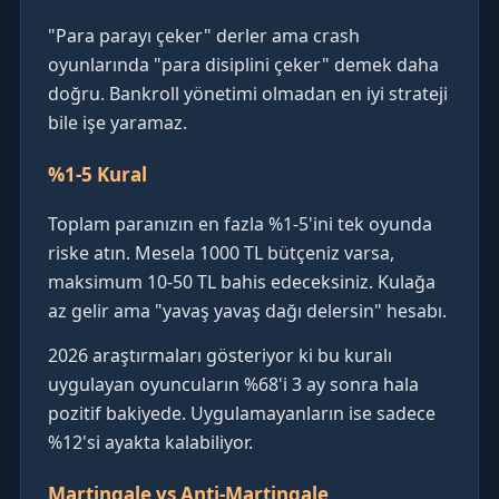
"Para parayı çeker" derler ama crash
oyunlarında "para disiplini çeker" demek daha
doğru. Bankroll yönetimi olmadan en iyi strateji
bile işe yaramaz.
%1-5 Kural
Toplam paranızın en fazla %1-5'ini tek oyunda
riske atın. Mesela 1000 TL bütçeniz varsa,
maksimum 10-50 TL bahis edeceksiniz. Kulağa
az gelir ama "yavaş yavaş dağı delersin" hesabı.
2026 araştırmaları gösteriyor ki bu kuralı
uygulayan oyuncuların %68'i 3 ay sonra hala
pozitif bakiyede. Uygulamayanların ise sadece
%12'si ayakta kalabiliyor.
Martingale vs Anti-Martingale