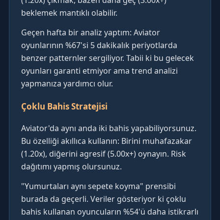
(1.20x) çıkmak, bazen daha geç (3.00x+)
beklemek mantıklı olabilir.
Geçen hafta bir analiz yaptım: Aviator
oyunlarının %67'si 5 dakikalık periyotlarda
benzer patternler sergiliyor. Tabii ki bu gelecek
oyunları garanti etmiyor ama trend analizi
yapmanıza yardımcı olur.
Çoklu Bahis Stratejisi
Aviator'da aynı anda iki bahis yapabiliyorsunuz.
Bu özelliği akıllıca kullanın: Birini muhafazakar
(1.20x), diğerini agresif (5.00x+) oynayın. Risk
dağıtımı yapmış olursunuz.
"Yumurtaları aynı sepete koyma" prensibi
burada da geçerli. Veriler gösteriyor ki çoklu
bahis kullanan oyuncuların %54'ü daha istikrarlı