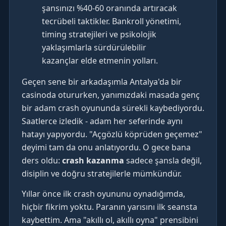
şansınızı %40-60 oranında artıracak
tecrübeli taktikler. Bankroll yönetimi,
timing stratejileri ve psikolojik
yaklaşımlarla sürdürülebilir
kazançlar elde etmenin yolları.
Geçen sene bir arkadaşımla Antalya'da bir
casinoda otururken, yanımızdaki masada genç
bir adam crash oyununda sürekli kaybediyordu.
Saatlerce izledik - adam her seferinde aynı
hatayı yapıyordu. "Açgözlü köprüden geçemez"
deyimi tam da onu anlatıyordu. O gece bana
ders oldu:
crash kazanma
sadece şansla değil,
disiplin ve doğru stratejilerle mümkündür.
Yıllar önce ilk crash oyununu oynadığımda,
hiçbir fikrim yoktu. Paranın yarısını ilk seansta
kaybettim. Ama "akıllı ol, akıllı oyna" prensibini