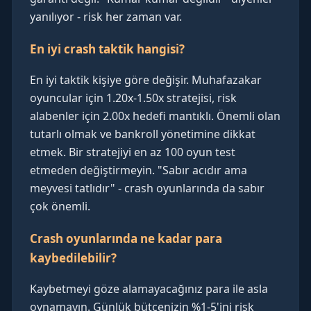
yanılıyor - risk her zaman var.
En iyi crash taktik hangisi?
En iyi taktik kişiye göre değişir. Muhafazakar
oyuncular için 1.20x-1.50x stratejisi, risk
alabenler için 2.00x hedefi mantıklı. Önemli olan
tutarlı olmak ve bankroll yönetimine dikkat
etmek. Bir stratejiyi en az 100 oyun test
etmeden değiştirmeyin. "Sabır acıdır ama
meyvesi tatlıdır" - crash oyunlarında da sabır
çok önemli.
Crash oyunlarında ne kadar para
kaybedilebilir?
Kaybetmeyi göze alamayacağınız para ile asla
oynamayın. Günlük bütçenizin %1-5'ini risk