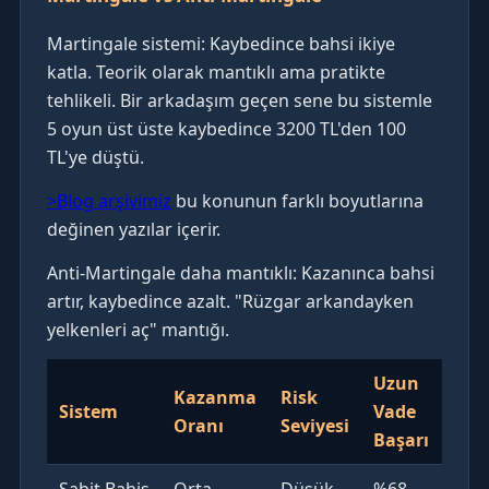
Martingale sistemi: Kaybedince bahsi ikiye
katla. Teorik olarak mantıklı ama pratikte
tehlikeli. Bir arkadaşım geçen sene bu sistemle
5 oyun üst üste kaybedince 3200 TL'den 100
TL'ye düştü.
>Blog arşivimiz
bu konunun farklı boyutlarına
değinen yazılar içerir.
Anti-Martingale daha mantıklı: Kazanınca bahsi
artır, kaybedince azalt. "Rüzgar arkandayken
yelkenleri aç" mantığı.
Uzun
Kazanma
Risk
Sistem
Vade
Oranı
Seviyesi
Başarı
Sabit Bahis
Orta
Düşük
%68