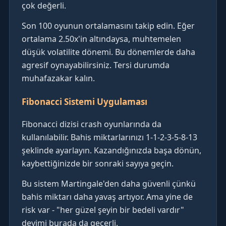
çok değerli.
Son 100 oyunun ortalamasını takip edin. Eğer
ortalama 2.50x'in altındaysa, muhtemelen
düşük volatilite dönemi. Bu dönemlerde daha
agresif oynayabilirsiniz. Tersi durumda
muhafazakar kalın.
Fibonacci Sistemi Uygulaması
Fibonacci dizisi crash oyunlarında da
kullanılabilir. Bahis miktarlarınızı 1-1-2-3-5-8-13
şeklinde ayarlayın. Kazandığınızda başa dönün,
kaybettiğinizde bir sonraki sayıya geçin.
Bu sistem Martingale'den daha güvenli çünkü
bahis miktarı daha yavaş artıyor. Ama yine de
risk var - "her güzel şeyin bir bedeli vardır"
deyimi burada da geçerli.