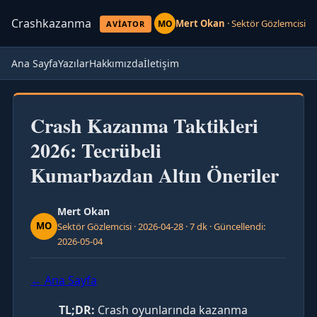
Crashkazanma
Mert Okan
· Sektör Gözlemcisi
MO
AVIATOR
Ana Sayfa
Yazılar
Hakkımızda
İletişim
Crash Kazanma Taktikleri
2026: Tecrübeli
Kumarbazdan Altın Öneriler
Mert Okan
MO
Sektör Gözlemcisi · 2026-04-28 · 7 dk · Güncellendi:
2026-05-04
← Ana Sayfa
TL;DR:
Crash oyunlarında kazanma