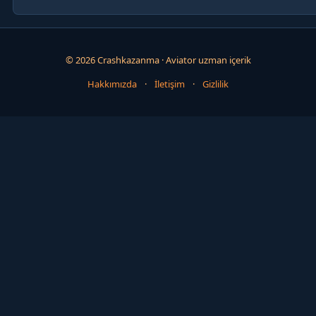
© 2026 Crashkazanma · Aviator uzman içerik
Hakkımızda
·
İletişim
·
Gizlilik