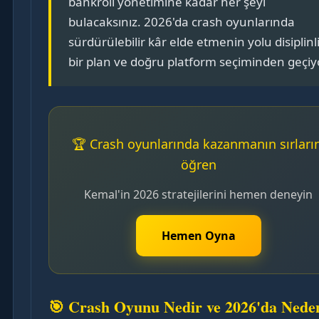
bankroll yönetimine kadar her şeyi
bulacaksınız. 2026'da crash oyunlarında
sürdürülebilir kâr elde etmenin yolu disiplinl
bir plan ve doğru platform seçiminden geçiyo
🏆 Crash oyunlarında kazanmanın sırların
öğren
Kemal'in 2026 stratejilerini hemen deneyin
Hemen Oyna
🎯 Crash Oyunu Nedir ve 2026'da Nede