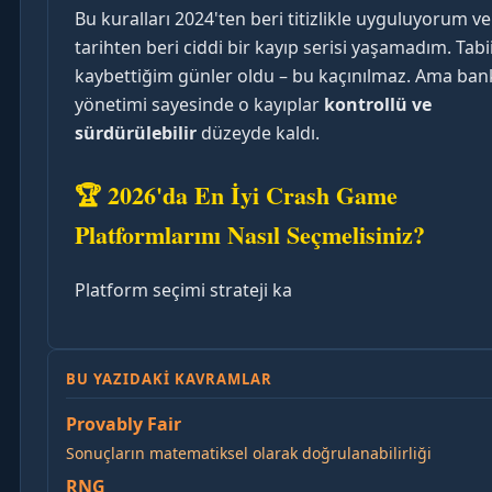
Bu kuralları 2024'ten beri titizlikle uyguluyorum ve
tarihten beri ciddi bir kayıp serisi yaşamadım. Tabii
kaybettiğim günler oldu – bu kaçınılmaz. Ama bank
yönetimi sayesinde o kayıplar
kontrollü ve
sürdürülebilir
düzeyde kaldı.
🏆 2026'da En İyi Crash Game
Platformlarını Nasıl Seçmelisiniz?
Platform seçimi strateji ka
BU YAZIDAKI KAVRAMLAR
Provably Fair
Sonuçların matematiksel olarak doğrulanabilirliği
RNG