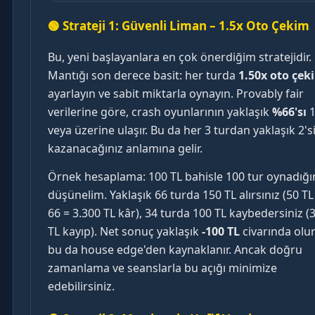
🟢 Strateji 1: Güvenli Liman – 1.5x Oto Çekim
Bu, yeni başlayanlara en çok önerdiğim stratejidir.
Mantığı son derece basit: her turda
1.50x oto çek
ayarlayın ve sabit miktarla oynayın. Provably fair
verilerine göre, crash oyunlarının yaklaşık
%66'sı
1
veya üzerine ulaşır. Bu da her 3 turdan yaklaşık 2'
kazanacağınız anlamına gelir.
Örnek hesaplama: 100 TL bahisle 100 tur oynadığın
düşünelim. Yaklaşık 66 turda 150 TL alırsınız (50 TL
66 = 3.300 TL kâr), 34 turda 100 TL kaybedersiniz (
TL kayıp). Net sonuç yaklaşık
-100 TL
civarında olur
bu da house edge'den kaynaklanır. Ancak doğru
zamanlama ve seanslarla bu açığı minimize
edebilirsiniz.