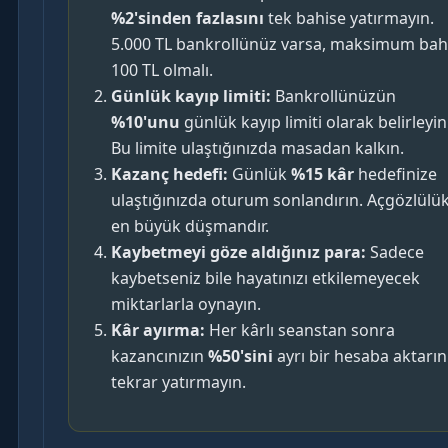
%2'sinden fazlasını
tek bahise yatırmayın.
5.000 TL bankrollünüz varsa, maksimum bah
100 TL olmalı.
Günlük kayıp limiti:
Bankrollünüzün
%10'unu
günlük kayıp limiti olarak belirleyin
Bu limite ulaştığınızda masadan kalkın.
Kazanç hedefi:
Günlük
%15 kâr
hedefinize
ulaştığınızda oturum sonlandırın. Açgözlülü
en büyük düşmandır.
Kaybetmeyi göze aldığınız para:
Sadece
kaybetseniz bile hayatınızı etkilemeyecek
miktarlarla oynayın.
Kâr ayırma:
Her kârlı seanstan sonra
kazancınızın
%50'sini
ayrı bir hesaba aktarın
tekrar yatırmayın.