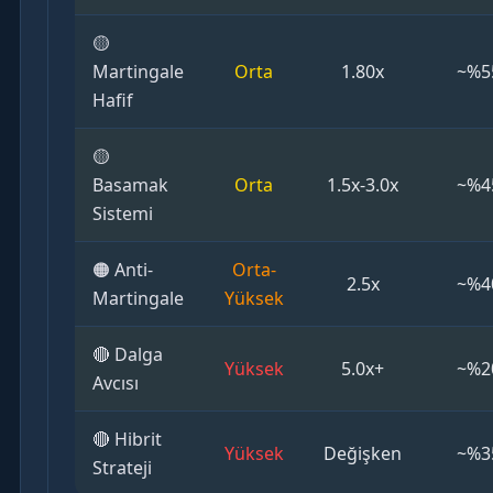
🟡
Martingale
Orta
1.80x
~%5
Hafif
🟡
Basamak
Orta
1.5x-3.0x
~%4
Sistemi
🟠 Anti-
Orta-
2.5x
~%4
Martingale
Yüksek
🔴 Dalga
Yüksek
5.0x+
~%2
Avcısı
🔴 Hibrit
Yüksek
Değişken
~%3
Strateji