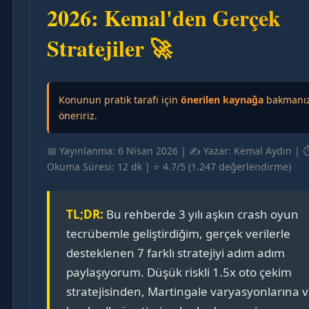
2026: Kemal'den Gerçek
Stratejiler 🚀
Konunun pratik tarafı için
önerilen kaynağa
bakmanız
öneririz.
📅 Yayınlanma: 6 Nisan 2026 | ✍️ Yazar: Kemal Aydın | ⏱
Okuma Süresi: 12 dk | ⭐ 4.7/5 (1.247 değerlendirme)
TL;DR:
Bu rehberde 3 yılı aşkın crash oyun
tecrübemle geliştirdiğim, gerçek verilerle
desteklenen 7 farklı stratejiyi adım adım
paylaşıyorum. Düşük riskli 1.5x oto çekim
stratejisinden, Martingale varyasyonlarına 