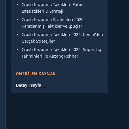
Crash Kazanma Taktikleri: Futbol
İstatistikleri & Strateji
Crash Kazanma Stratejileri 2026:
Kanıtlanmış Taktikler ve İpuçları
Crash Kazanma Taktikleri 2026: Kemal'den
Gerçek Stratejiler
Crash Kazanma Taktikleri 2026: Super Lig
Tahminleri ile Kazanç Rehberi
ÖNERILEN KAYNAK
Detaylı sayfa →