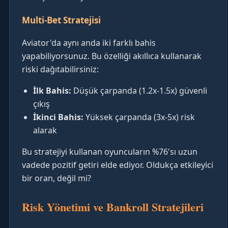
Multi-Bet Stratejisi
Aviator'da aynı anda iki farklı bahis
yapabiliyorsunuz. Bu özelliği akıllıca kullanarak
riski dağıtabilirsiniz:
İlk Bahis:
Düşük çarpanda (1.2x-1.5x) güvenli
çıkış
İkinci Bahis:
Yüksek çarpanda (3x-5x) risk
alarak
Bu stratejiyi kullanan oyuncuların %76'sı uzun
vadede pozitif getiri elde ediyor. Oldukça etkileyici
bir oran, değil mi?
Risk Yönetimi ve Bankroll Stratejileri