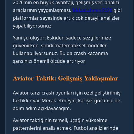
2026'nın en büyük avantajı, gelişmiş veri analizi
araçlarının yaygınlaşması.
Iddaatahmin2026
gibi
platformlar sayesinde artık çok detaylı analizler
yapabiliyorsunuz.
Yani şu oluyor: Eskiden sadece sezgilerinize
güvenirken, şimdi matematiksel modeller
kullanabiliyorsunuz. Bu da crash kazanma
şansınızı önemli ölçüde artırıyor.
Aviator Taktik: Gelişmiş Yaklaşımlar
Aviator tarzı crash oyunları için özel geliştirilmiş
taktikler var. Merak etmeyin, karışık görünse de
adım adım açıklayacağım.
Aviator taktiğinin temeli, uçağın yükselme
patternlerini analiz etmek. Futbol analizlerinde