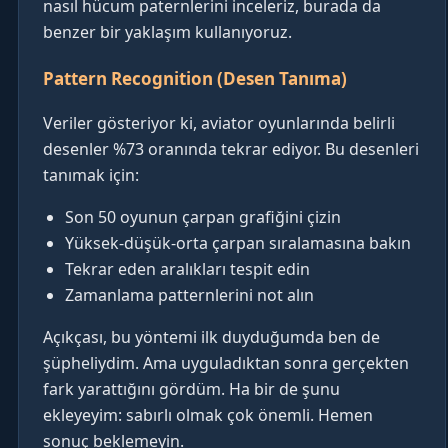
nasıl hücum paternlerini inceleriz, burada da
benzer bir yaklaşım kullanıyoruz.
Pattern Recognition (Desen Tanıma)
Veriler gösteriyor ki, aviator oyunlarında belirli
desenler %73 oranında tekrar ediyor. Bu desenleri
tanımak için:
Son 50 oyunun çarpan grafiğini çizin
Yüksek-düşük-orta çarpan sıralamasına bakın
Tekrar eden aralıkları tespit edin
Zamanlama patternlerini not alın
Açıkçası, bu yöntemi ilk duyduğumda ben de
şüpheliydim. Ama uyguladıktan sonra gerçekten
fark yarattığını gördüm. Ha bir de şunu
ekleyeyim: sabırlı olmak çok önemli. Hemen
sonuç beklemeyin.