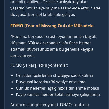
önemli olabiliyor. Özellikle ardışık kayıplar
yaşadığınızda veya büyük kazanç elde ettiğinizde
duygusal kontrol kritik hale geliyor.
FOMO (Fear of Missing Out) ile Mücadele
"Kaçırma korkusu" crash oyunlarının en büyük
düşmanı. Yüksek çarpanları görünce hemen
atlamak istiyorsunuz ama bu genelde kayıpla
sonuçlanıyor.
FOMO'ya karşı etkili yöntemler:
Önceden belirlenen stratejiye sadık kalma
Duygusal kararları 30 saniye erteleme
Günlük hedefleri aştığınızda dinlenme molası
Kayıp sonrası hemen telafi etmeye çalışmama
Araştırmalar gösteriyor ki, FOMO kontrolü