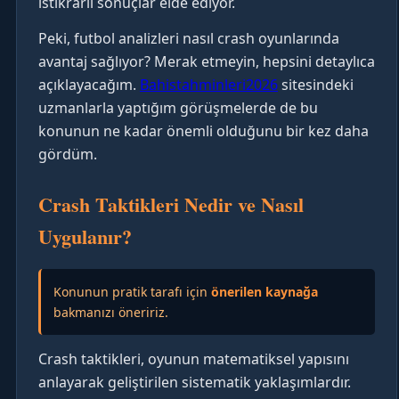
istikrarlı sonuçlar elde ediyor.
Peki, futbol analizleri nasıl crash oyunlarında
avantaj sağlıyor? Merak etmeyin, hepsini detaylıca
açıklayacağım.
Bahistahminleri2026
sitesindeki
uzmanlarla yaptığım görüşmelerde de bu
konunun ne kadar önemli olduğunu bir kez daha
gördüm.
Crash Taktikleri Nedir ve Nasıl
Uygulanır?
Konunun pratik tarafı için
önerilen kaynağa
bakmanızı öneririz.
Crash taktikleri, oyunun matematiksel yapısını
anlayarak geliştirilen sistematik yaklaşımlardır.