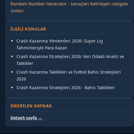
Random Number Generator - sonuçları belirleyen rastgele
üretici
İLGILI KONULAR
Crash Kazanma Yöntemleri 2026: Süper Lig
Tahminleriyle Para Kazan
Crash Kazanma Stratejileri 2026: Veri Odaklı Analiz ve
Taktikler
Crash Kazanma Taktikleri ve Futbol Bahis Stratejileri
2026
Crash Kazanma Stratejileri 2026 - Bahis Taktikleri
ÖNERILEN KAYNAK
Detaylı sayfa →