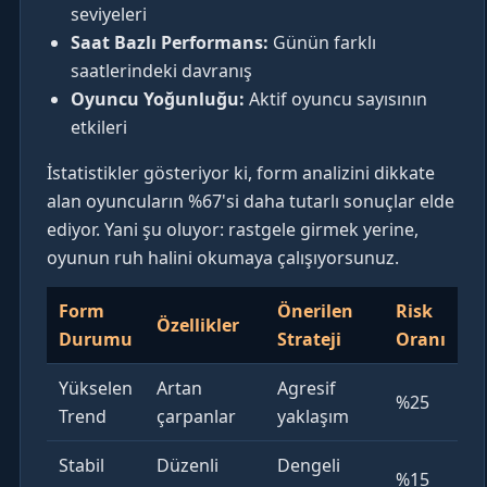
seviyeleri
Saat Bazlı Performans:
Günün farklı
saatlerindeki davranış
Oyuncu Yoğunluğu:
Aktif oyuncu sayısının
etkileri
İstatistikler gösteriyor ki, form analizini dikkate
alan oyuncuların %67'si daha tutarlı sonuçlar elde
ediyor. Yani şu oluyor: rastgele girmek yerine,
oyunun ruh halini okumaya çalışıyorsunuz.
Form
Önerilen
Risk
Özellikler
Durumu
Strateji
Oranı
Yükselen
Artan
Agresif
%25
Trend
çarpanlar
yaklaşım
Stabil
Düzenli
Dengeli
%15