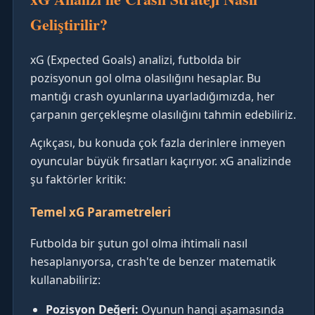
Geliştirilir?
xG (Expected Goals) analizi, futbolda bir
pozisyonun gol olma olasılığını hesaplar. Bu
mantığı crash oyunlarına uyarladığımızda, her
çarpanın gerçekleşme olasılığını tahmin edebiliriz.
Açıkçası, bu konuda çok fazla derinlere inmeyen
oyuncular büyük fırsatları kaçırıyor. xG analizinde
şu faktörler kritik:
Temel xG Parametreleri
Futbolda bir şutun gol olma ihtimali nasıl
hesaplanıyorsa, crash'te de benzer matematik
kullanabiliriz:
Pozisyon Değeri:
Oyunun hangi aşamasında