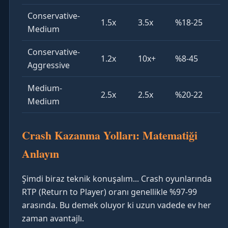
Conservative-
1.5x
3.5x
%18-25
Medium
Conservative-
1.2x
10x+
%8-45
Aggressive
Medium-
2.5x
2.5x
%20-22
Medium
Crash Kazanma Yolları: Matematiği
Anlayın
Şimdi biraz teknik konuşalım... Crash oyunlarında
RTP (Return to Player) oranı genellikle %97-99
arasında. Bu demek oluyor ki uzun vadede ev her
zaman avantajlı.