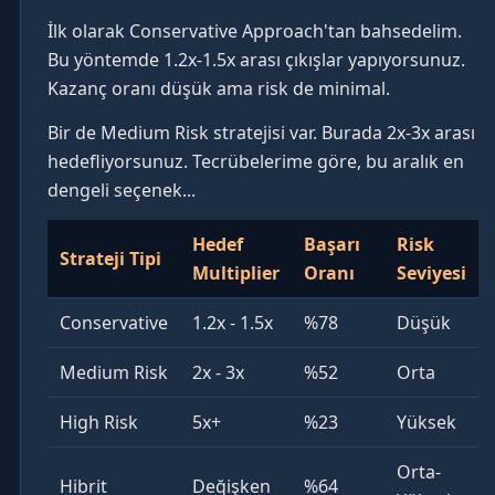
İlk olarak Conservative Approach'tan bahsedelim.
Bu yöntemde 1.2x-1.5x arası çıkışlar yapıyorsunuz.
Kazanç oranı düşük ama risk de minimal.
Bir de Medium Risk stratejisi var. Burada 2x-3x arası
hedefliyorsunuz. Tecrübelerime göre, bu aralık en
dengeli seçenek...
Hedef
Başarı
Risk
Strateji Tipi
Multiplier
Oranı
Seviyesi
Conservative
1.2x - 1.5x
%78
Düşük
Medium Risk
2x - 3x
%52
Orta
High Risk
5x+
%23
Yüksek
Orta-
Hibrit
Değişken
%64