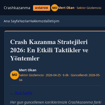
Crashkazanma
Mert Okan
· Sektör Gözlemcisi
MO
AVIATOR
Ana Sayfa
Yazılar
Hakkımızda
İletişim
Crash Kazanma Stratejileri
2026: En Etkili Taktikler ve
Yöntemler
Mert Okan
MO
Sektör Gözlemcisi · 2026-04-25 · 6 dk · Güncellendi: 2026-05-
04
← Ana Sayfa
Her gun guncellenen iceriklerimizle Crashkazanma farki