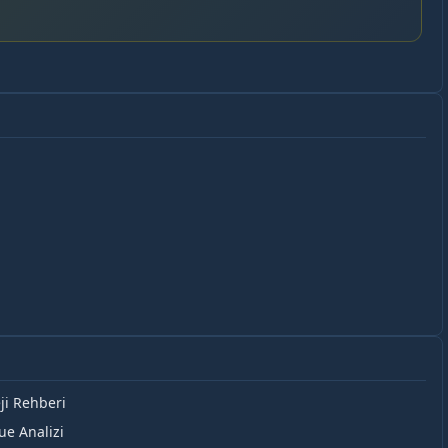
ji Rehberi
ue Analizi