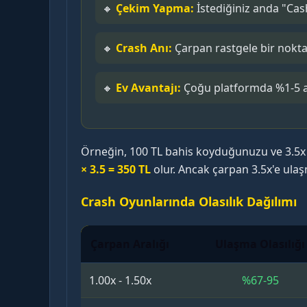
🔸
Çekim Yapma:
İstediğiniz anda "Cas
🔸
Crash Anı:
Çarpan rastgele bir nokt
🔸
Ev Avantajı:
Çoğu platformda %1-5 a
Örneğin, 100 TL bahis koyduğunuzu ve 3.5x 
× 3.5 = 350 TL
olur. Ancak çarpan 3.5x'e ulaş
Crash Oyunlarında Olasılık Dağılımı
Çarpan Aralığı
Ulaşma Olasılığı
1.00x - 1.50x
%67-95