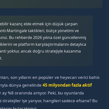
bilir kazanç elde etmek için düşük çarpan
 anti-Martingale taktikleri, bütçe yönetimi ve
ınız. Bu rehberde 2026 yılına özel güncellenmiş
niklerini ve platform karşılaştırmalarını detaylıca
nti yoktur, ancak doğru stratejiyle kazanma
z.
arı, son yılların en popüler ve heyecan verici bahis
ibarıyla dünya genelinde
45 milyondan fazla aktif
 ay %8 oranında artıyor. Peki, bu oyunlarda
atejiler işe yarıyor, hangileri sadece efsane? Bu
larını bulacaksınız.