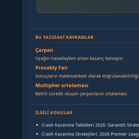
BU YAZIDAKI KAVRAMLAR
Çarpan
Uçağın havadayken artan kazanç katsayısı
Provably Fair
Sonuçların matematiksel olarak doğrulanabilirliği
Multiplier ortalaması
Belirli sürede oluşan çarpanların ortalaması
İLGILI KONULAR
Crash Kazanma Taktikleri 2026: Garantili Strate
Crash Kazanma Stratejileri: 2026 Premier Leag