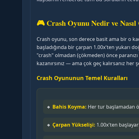
🎮 Crash Oyunu Nedir ve Nasıl 
Crash oyunu, son derece basit ama bir o ka
başladığında bir çarpan 1.00x'ten yukarı doğ
"crash" olmadan (çökmeden) önce paranızı 
kazanırsınız — ama çok geç kalırsanız her şe
Crash Oyununun Temel Kuralları
🔸
Bahis Koyma:
Her tur başlamadan önc
🔸
Çarpan Yükselişi:
1.00x'ten başlayara