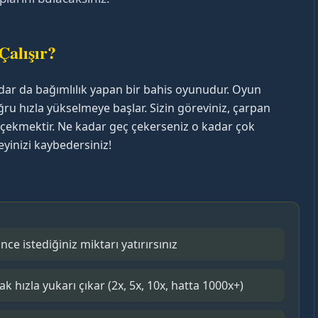
Çalışır?
dar da bağımlılık yapan bir bahis oyunudur. Oyun
ru hızla yükselmeye başlar. Sizin göreviniz, çarpan
çekmektir. Ne kadar geç çekerseniz o kadar çok
yinizi kaybedersiniz!
e istediğiniz miktarı yatırırsınız
k hızla yukarı çıkar (2x, 5x, 10x, hatta 1000x+)