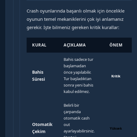
Crash oyunlarında başarılı olmak için öncelikle
oyunun temel mekaniklerini çok iyi anlamanız
gerekir. İşte bilmeniz gereken kritik kurallar:
KURAL
AÇIKLAMA
ÖNEM
Bahis sadece tur
başlamadan
Bahis
önce yapılabilir.
Kritik
Tur başladıktan
Süresi
sonra yeni bahis
kabul edilmez.
Belirli bir
çarpanda
otomatik cash
Otomatik
out
Yüksek
ayarlayabilirsiniz.
Çekim