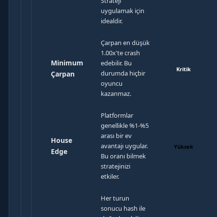
Strateji
uygulamak için
idealdir.
Çarpan en düşük
1.00x'te crash
Minimum
edebilir. Bu
Kritik
durumda hiçbir
Çarpan
oyuncu
kazanmaz.
Platformlar
genellikle %1-%5
arası bir ev
House
avantajı uygular.
Yüksek
Edge
Bu oranı bilmek
stratejinizi
etkiler.
Her turun
sonucu hash ile