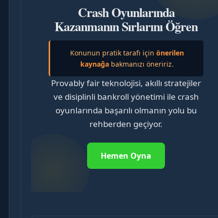
Crash Oyunlarında
Kazanmanın Sırlarını
Öğren
Konunun pratik tarafı için
önerilen
kaynağa
bakmanızı öneririz.
Provably fair teknolojisi, akıllı stratejiler
ve disiplinli bankroll yönetimi ile crash
oyunlarında başarılı olmanın yolu bu
rehberden geçiyor.
Hemen Oyna