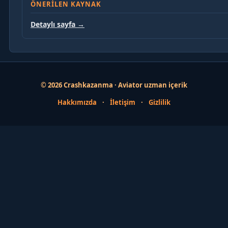
ÖNERILEN KAYNAK
Detaylı sayfa →
© 2026 Crashkazanma · Aviator uzman içerik
Hakkımızda
·
İletişim
·
Gizlilik