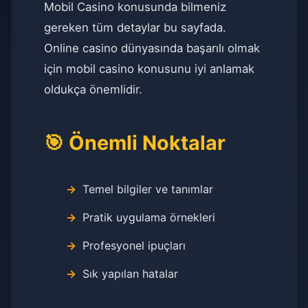
Mobil Casino konusunda bilmeniz
gereken tüm detaylar bu sayfada.
Online casino dünyasında başarılı olmak
için mobil casino konusunu iyi anlamak
oldukça önemlidir.
🎯 Önemli Noktalar
Temel bilgiler ve tanımlar
Pratik uygulama örnekleri
Profesyonel ipuçları
Sık yapılan hatalar