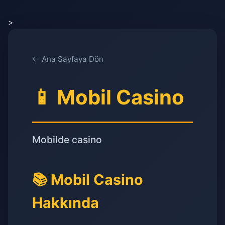
>
← Ana Sayfaya Dön
📱 Mobil Casino
Mobilde casino
📚 Mobil Casino
Hakkında