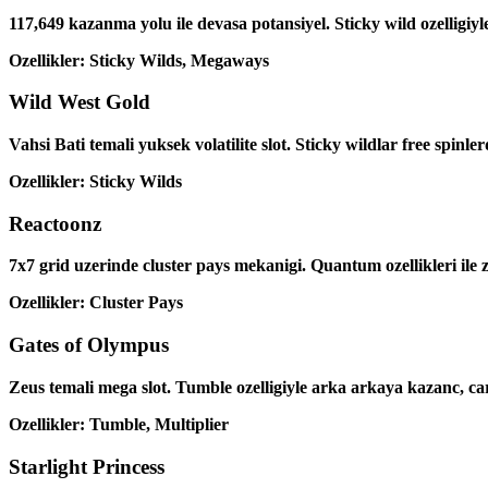
117,649 kazanma yolu ile devasa potansiyel. Sticky wild ozelligiyle
Ozellikler: Sticky Wilds, Megaways
Wild West Gold
Vahsi Bati temali yuksek volatilite slot. Sticky wildlar free spinlerd
Ozellikler: Sticky Wilds
Reactoonz
7x7 grid uzerinde cluster pays mekanigi. Quantum ozellikleri ile 
Ozellikler: Cluster Pays
Gates of Olympus
Zeus temali mega slot. Tumble ozelligiyle arka arkaya kazanc, car
Ozellikler: Tumble, Multiplier
Starlight Princess