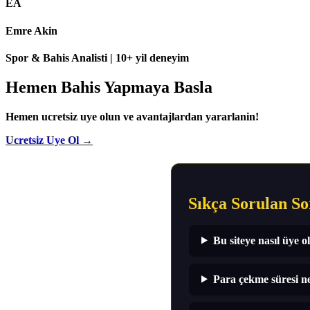
EA
Emre Akin
Spor & Bahis Analisti | 10+ yil deneyim
Hemen Bahis Yapmaya Basla
Hemen ucretsiz uye olun ve avantajlardan yararlanin!
Ucretsiz Uye Ol →
Sıkça Sorulan So
Bu siteye nasıl üye o
Para çekme süresi n