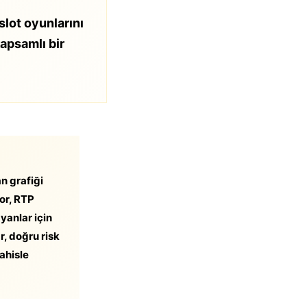
lot oyunlarını
kapsamlı bir
n grafiği
or, RTP
ayanlar için
, doğru risk
ahisle