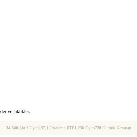
ler ve taktikler.
34,640
Aktif Uye
%97.1
Ortalama RTP
1,236
Oyun
728
Gunluk Kazanan