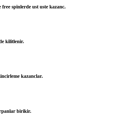
 free spinlerde ust uste kazanc.
e kilitlenir.
zincirleme kazanclar.
panlar birikir.