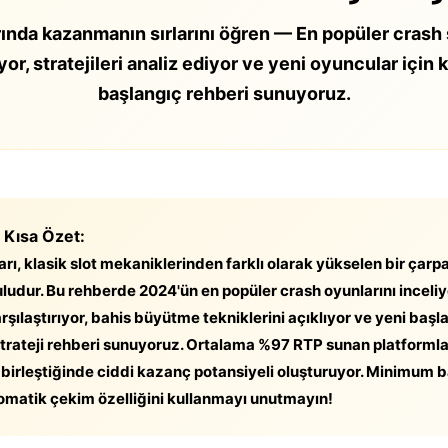
ında kazanmanın sırlarını öğren — En popüler crash s
ıyor, stratejileri analiz ediyor ve yeni oyuncular için 
başlangıç rehberi sunuyoruz.
 Kısa Özet:
rı, klasik slot mekaniklerinden farklı olarak yükselen bir çarpa
ludur. Bu rehberde 2024'ün en popüler crash oyunlarını inceliy
arşılaştırıyor, bahis büyütme tekniklerini açıklıyor ve yeni başl
trateji rehberi sunuyoruz. Ortalama %97 RTP sunan platformlar
birleştiğinde ciddi kazanç potansiyeli oluşturuyor. Minimum b
tomatik çekim özelliğini kullanmayı unutmayın!