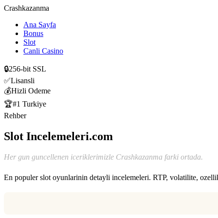
Crashkazanma
Ana Sayfa
Bonus
Slot
Canli Casino
🔒
256-bit SSL
✅
Lisansli
💰
Hizli Odeme
🏆
#1 Turkiye
Rehber
Slot Incelemeleri.com
Her gun guncellenen iceriklerimizle Crashkazanma farki ortada.
En populer slot oyunlarinin detayli incelemeleri. RTP, volatilite, ozellik