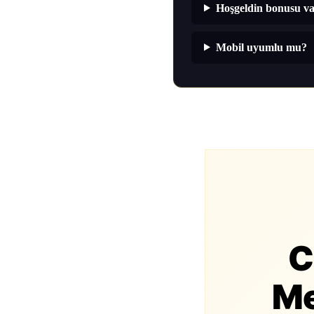
Hoşgeldin bonusu v
Mobil uyumlu mu?
C
Me