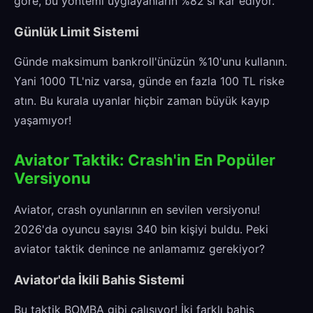
göre, bu yöntemi uyglayanların %82'si kar ediyor.
Günlük Limit Sistemi
Günde maksimum bankroll'ünüzün %10'unu kullanın.
Yani 1000 TL'niz varsa, günde en fazla 100 TL riske
atın. Bu kurala uyanlar hiçbir zaman büyük kayıp
yaşamıyor!
Aviator Taktik: Crash'in En Popüler
Versiyonu
Aviator, crash oyunlarının en sevilen versiyonu!
2026'da oyuncu sayısı 340 bin kişiyi buldu. Peki
aviator taktik denince ne anlamamız gerekiyor?
Aviator'da İkili Bahis Sistemi
Bu taktik BOMBA gibi çalışıyor! İki farklı bahis