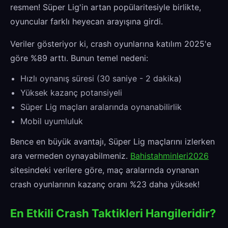
resmen! Süper Lig'in artan popülaritesiyle birlikte,
oyuncular farklı heyecan arayışına girdi.
Veriler gösteriyor ki, crash oyunlarına katılım 2025'e
göre %89 arttı. Bunun temel nedeni:
Hızlı oynanış süresi (30 saniye - 2 dakika)
Yüksek kazanç potansiyeli
Süper Lig maçları aralarında oynanabilirlik
Mobil uyumluluk
Bence en büyük avantajı, Süper Lig maçlarını izlerken
ara vermeden oynayabilmeniz.
Bahistahminleri2026
sitesindeki verilere göre, maç aralarında oynanan
crash oyunlarının kazanç oranı %23 daha yüksek!
En Etkili Crash Taktikleri Hangileridir?