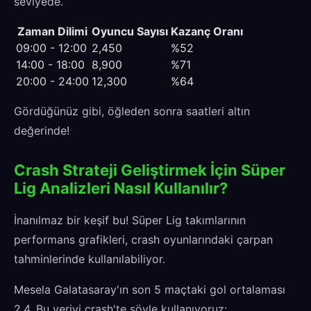
seviyede.
Zaman Dilimi
Oyuncu Sayısı
Kazanç Oranı
09:00 - 12:00
2,450
%52
14:00 - 18:00
8,900
%71
20:00 - 24:00
12,300
%64
Gördüğünüz gibi, öğleden sonra saatleri altın
değerinde!
Crash Strateji Geliştirmek İçin Süper
Lig Analizleri Nasıl Kullanılır?
İnanılmaz bir keşif bu! Süper Lig takımlarının
performans grafikleri, crash oyunlarındaki çarpan
tahminlerinde kullanılabiliyor.
Mesela Galatasaray'ın son 5 maçtaki gol ortalaması
2.4. Bu veriyi crash'te şöyle kullanıyoruz: