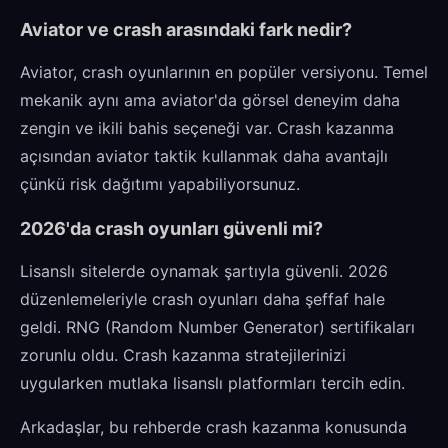
Aviator ve crash arasındaki fark nedir?
Aviator, crash oyunlarının en popüler versiyonu. Temel
mekanik aynı ama aviator'da görsel deneyim daha
zengin ve ikili bahis seçeneği var. Crash kazanma
açısından aviator taktik kullanmak daha avantajlı
çünkü risk dağıtımı yapabiliyorsunuz.
2026'da crash oyunları güvenli mi?
Lisanslı sitelerde oynamak şartıyla güvenli. 2026
düzenlemeleriyle crash oyunları daha şeffaf hale
geldi. RNG (Random Number Generator) sertifikaları
zorunlu oldu. Crash kazanma stratejilerinizi
uygularken mutlaka lisanslı platformları tercih edin.
Arkadaşlar, bu rehberde crash kazanma konusunda