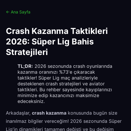
← Ana Sayfa
Crash Kazanma Taktikleri
2026: Süper Lig Bahis
Stratejileri
TL;DR:
2026 sezonunda crash oyunlarında
kazanma oranınızı %73'e çıkaracak
taktikler! Süper Lig maç analizleriyle
desteklenen crash stratejileri ve aviator
taktikleri. Bu rehber sayesinde kayıplarınızı
minimize edip kazancınızı maksimize
edeceksiniz.
Arkadaşlar,
crash kazanma
konusunda bugün size
inanılmaz bilgiler vereceğim! 2026 sezonunda Süper
Lig'in dinamikleri tamamen değişti ve bu değişim