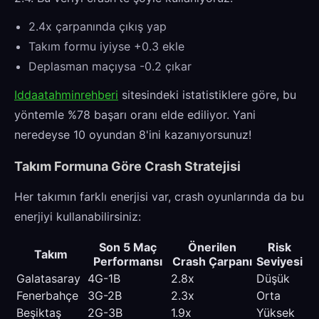
2.4x çarpanında çıkış yap
Takım formu iyiyse +0.3 ekle
Deplasman maçıysa -0.2 çıkar
Iddaatahminrehberi
sitesindeki istatistiklere göre, bu
yöntemle %78 başarı oranı elde ediliyor. Yani
neredeyse 10 oyundan 8'ini kazanıyorsunuz!
Takım Formuna Göre Crash Stratejisi
Her takımın farklı enerjisi var, crash oyunlarında da bu
enerjiyi kullanabilirsiniz:
Son 5 Maç
Önerilen
Risk
Takım
Performansı
Crash Çarpanı
Seviyesi
Galatasaray
4G-1B
2.8x
Düşük
Fenerbahçe
3G-2B
2.3x
Orta
Beşiktaş
2G-3B
1.9x
Yüksek