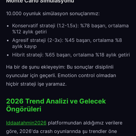
Monte Carlo Simülasyonu
10.000 oyunluk simülasyon sonuçlarımız:
Konservatif strateji (1.2-1.5x): %78 başarı, ortalama
%12 aylık getiri
Agresif strateji (2-3x): %45 başarı, ortalama %8
aylık kayıp
Hibrit strateji: %65 başarı, ortalama %18 aylık getiri
Ha bir de şunu ekleyeyim: Bu sonuçlar disiplinli
oyuncular için geçerli. Emotion control olmadan
hiçbir strateji işe yaramaz.
2026 Trend Analizi ve Gelecek
Öngörüleri
Iddaatahmin2026
platformundan aldığımız verilere
göre, 2026'da crash oyunlarında şu trendler öne