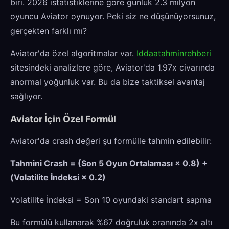
biri. 2026 istatistiklerine göre günlük 2.3 milyon
oyuncu Aviator oynuyor. Peki siz ne düşünüyorsunuz,
gerçekten farklı mı?
Aviator'da özel algoritmalar var.
Iddaatahminrehberi
sitesindeki analizlere göre, Aviator'da 1.97x civarında
anormal yoğunluk var. Bu da bize taktiksel avantaj
sağlıyor.
Aviator İçin Özel Formül
Aviator'da crash değeri şu formülle tahmin edilebilir:
Tahmini Crash = (Son 5 Oyun Ortalaması × 0.8) +
(Volatilite İndeksi × 0.2)
Volatilite İndeksi = Son 10 oyundaki standart sapma
Bu formülü kullanarak %67 doğruluk oranında 2x altı