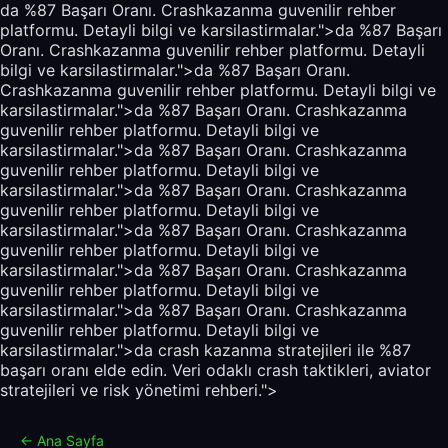
da %87 Başarı Oranı. Crashkazanma guvenilir rehber
platformu. Detayli bilgi ve karsilastirmalar.">da %87 Başarı
Oranı. Crashkazanma guvenilir rehber platformu. Detayli
bilgi ve karsilastirmalar.">da %87 Başarı Oranı.
Crashkazanma guvenilir rehber platformu. Detayli bilgi ve
karsilastirmalar.">da %87 Başarı Oranı. Crashkazanma
guvenilir rehber platformu. Detayli bilgi ve
karsilastirmalar.">da %87 Başarı Oranı. Crashkazanma
guvenilir rehber platformu. Detayli bilgi ve
karsilastirmalar.">da %87 Başarı Oranı. Crashkazanma
guvenilir rehber platformu. Detayli bilgi ve
karsilastirmalar.">da %87 Başarı Oranı. Crashkazanma
guvenilir rehber platformu. Detayli bilgi ve
karsilastirmalar.">da %87 Başarı Oranı. Crashkazanma
guvenilir rehber platformu. Detayli bilgi ve
karsilastirmalar.">da %87 Başarı Oranı. Crashkazanma
guvenilir rehber platformu. Detayli bilgi ve
karsilastirmalar.">da crash kazanma stratejileri ile %87
başarı oranı elde edin. Veri odaklı crash taktikleri, aviator
stratejileri ve risk yönetimi rehberi.">
← Ana Sayfa