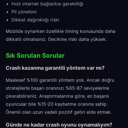
Hızlı internet bağlantısı gerekliliği
Pil yönetimi
Dikkat dağınıklığı riski
Mobilde oynarken özellikle timing konusunda daha
dikkatli olmalısınız. Gecikme riski daha yüksek.
Sık Sorulan Sorular
Crash kazanma garantili yöntem var mı?
Maalesef %100 garantili yöntem yok. Ancak doğru
stratejilerle başarı oranınızı %65-87 seviyelerine
çıkarabilirsiniz. Araştırmalarıma göre, en başarılı
oyuncular bile %15-20 kaybetme oranına sahip.
Önemli olan uzun vadeli pozitif getiri elde etmek.
Günde ne kadar crash oyunu oynamalıyım?