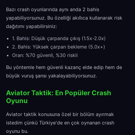
Bazı crash oyunlarında aynı anda 2 bahis
yapabiliyorsunuz. Bu özelliği akıllıca kullanarak risk
dağıtımı yapabilirsiniz:
1. Bahis: Düşük çarpanda çıkış (1.5x-2.0x)
2. Bahis: Yüksek çarpan bekleme (5.0x+)
Oran: %70 güvenli, %30 riskli
Bu yöntemle hem güvenli kazanç elde edip hem de
büyük vuruş şansı yakalayabiliyorsunuz.
Aviator Taktik: En Popüler Crash
Oyunu
Aviator taktik konusuna özel bir bölüm ayırmak
istedim çünkü Türkiye'de en çok oynanan crash
oyunu bu.