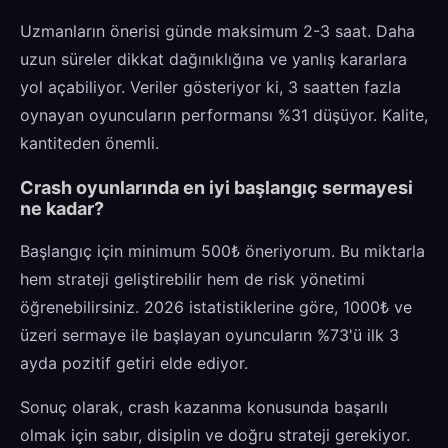
Uzmanların önerisi günde maksimum 2-3 saat. Daha
uzun süreler dikkat dağınıklığına ve yanlış kararlara
yol açabiliyor. Veriler gösteriyor ki, 3 saatten fazla
oynayan oyuncuların performansı %31 düşüyor. Kalite,
kantiteden önemli.
Crash oyunlarında en iyi başlangıç sermayesi
ne kadar?
Başlangıç için minimum 500₺ öneriyorum. Bu miktarla
hem strateji geliştirebilir hem de risk yönetimi
öğrenebilirsiniz. 2026 istatistiklerine göre, 1000₺ ve
üzeri sermaye ile başlayan oyuncuların %73'ü ilk 3
ayda pozitif getiri elde ediyor.
Sonuç olarak, crash kazanma konusunda başarılı
olmak için sabır, disiplin ve doğru strateji gerekiyor.