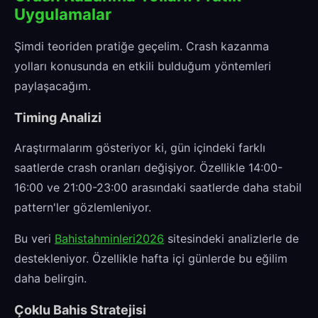
Uygulamalar
Şimdi teoriden pratiğe geçelim. Crash kazanma
yolları konusunda en etkili bulduğum yöntemleri
paylaşacağım.
Timing Analizi
Araştırmalarım gösteriyor ki, gün içindeki farklı
saatlerde crash oranları değişiyor. Özellikle 14:00-
16:00 ve 21:00-23:00 arasındaki saatlerde daha stabil
pattern'ler gözlemleniyor.
Bu veri
Bahistahminleri2026
sitesindeki analizlerle de
destekleniyor. Özellikle hafta içi günlerde bu eğilim
daha belirgin.
Çoklu Bahis Stratejisi