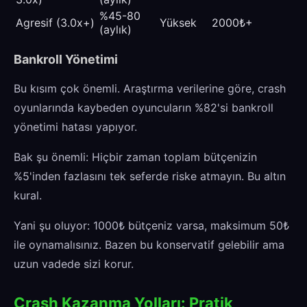
%45-80
Agresif (3.0x+)
Yüksek
2000₺+
(aylık)
Bankroll Yönetimi
Bu kısım çok önemli. Araştırma verilerine göre, crash
oyunlarında kaybeden oyuncuların %82'si bankroll
yönetimi hatası yapıyor.
Bak şu önemli: Hiçbir zaman toplam bütçenizin
%5'inden fazlasını tek seferde riske atmayın. Bu altın
kural.
Yani şu oluyor: 1000₺ bütçeniz varsa, maksimum 50₺
ile oynamalısınız. Bazen bu konservatif gelebilir ama
uzun vadede sizi korur.
Crash Kazanma Yolları: Pratik