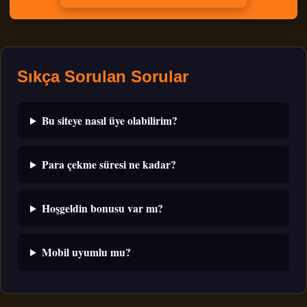
Sıkça Sorulan Sorular
Bu siteye nasıl üye olabilirim?
Para çekme süresi ne kadar?
Hoşgeldin bonusu var mı?
Mobil uyumlu mu?