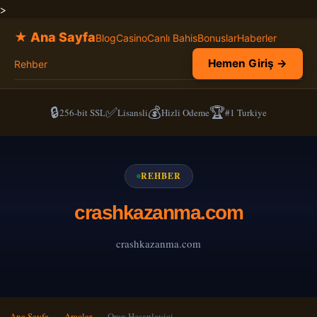
>
★ Ana Sayfa
Blog
Casino
Canlı Bahis
Bonuslar
Haberler
Hemen Giriş →
Rehber
🔒
✅
💰
🏆
256-bit SSL
Lisansli
Hizli Odeme
#1 Turkiye
REHBER
crashkazanma.com
crashkazanma.com
Ana Sayfa
›
Araclar
›
Oran Hesaplayici