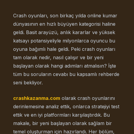
Crash oyunları, son birkaç yılda online kumar
dünyasının en hızlı büyüyen kategorisi haline
geldi. Basit arayüzü, anlık kararlar ve yüksek
katsayı potansiyeliyle milyonlarca oyuncu bu
oyuna bağımlı hale geldi. Peki crash oyunları
tam olarak nedir, nasıl çalışır ve bir yeni
başlayan olarak hangi adımları atmalısın? İşte
tüm bu soruların cevabı bu kapsamlı rehberde
seni bekliyor.
crashkazanma.com
olarak crash oyunlarını
derinlemesine analiz ettik, onlarca stratejiyi test
ettik ve en iyi platformları karşılaştırdık. Bu
makale, bir yeni başlayan olarak sağlam bir
temel oluşturman için hazırlandı. Her bölüm,