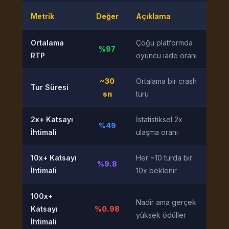
Metrik
Değer
Açıklama
Ortalama
Çoğu platformda
%97
RTP
oyuncu iade oranı
~30
Ortalama bir crash
Tur Süresi
sn
turu
2x+ Katsayı
İstatistiksel 2x
%49
İhtimali
ulaşma oranı
10x+ Katsayı
Her ~10 turda bir
%9.8
İhtimali
10x beklenir
100x+
Nadir ama gerçek
Katsayı
%0.98
yüksek ödüller
İhtimali